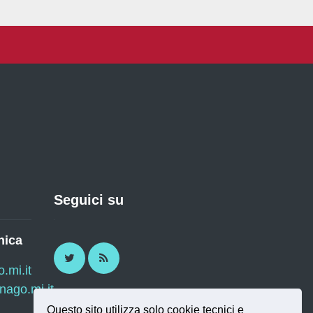
Seguici su
nica
Twitter
RSS
mi.it
ago.mi.it
Questo sito utilizza solo cookie tecnici e