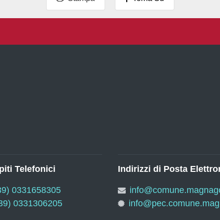
iti Telefonici
Indirizzi di Posta Elettro
39) 0331658305
info@comune.magnago.
39) 0331306205
info@pec.comune.magn