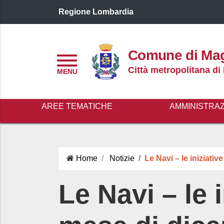
Regione Lombardia
Logo header
Comune di Ma
Menu
Città metropolitana di
AREE TEMATICHE
AMMINISTRA
Home
Notizie
Le Navi – le iniziativ
Le Navi – le i