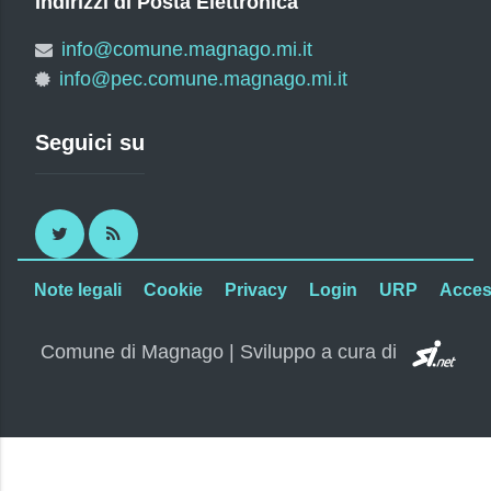
Indirizzi di Posta Elettronica
info@comune.magnago.mi.it
info@pec.comune.magnago.mi.it
Seguici su
Twitter
RSS
Note legali
Cookie
Privacy
Login
URP
Access
SI.
Comune di Magnago | Sviluppo a cura di