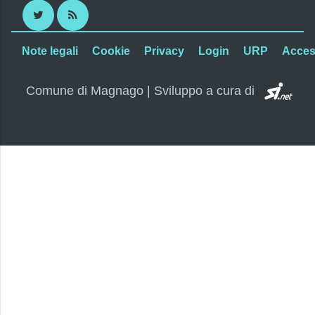
Twitter
RSS
Note legali
Cookie
Privacy
Login
URP
Access
SI.
Comune di Magnago | Sviluppo a cura di