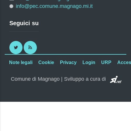
info@pec.comune.magnago.mi.it
Seguici su
Twitter
RSS
Note legali
Cookie
Privacy
Login
URP
Access
SI.
Comune di Magnago | Sviluppo a cura di