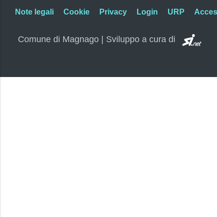
Note legali
Cookie
Privacy
Login
URP
Access
SI.
Comune di Magnago | Sviluppo a cura di