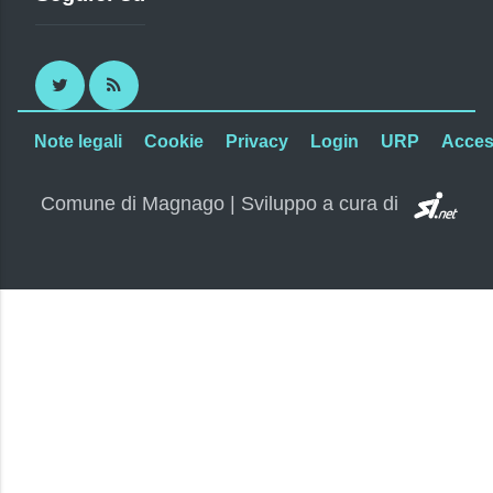
Twitter
RSS
Note legali
Cookie
Privacy
Login
URP
Access
SI.
Comune di Magnago | Sviluppo a cura di