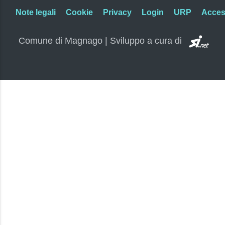
Note legali
Cookie
Privacy
Login
URP
Access
SI.
Comune di Magnago | Sviluppo a cura di