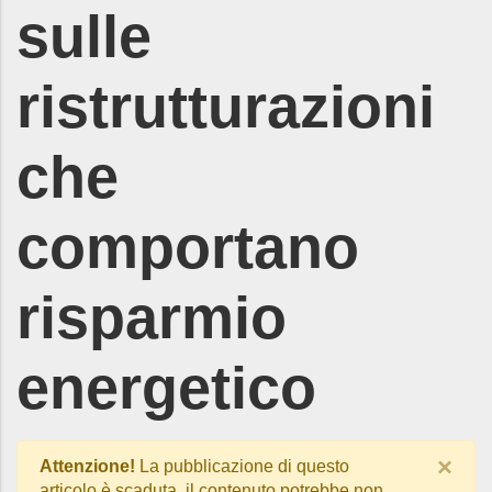
sulle
ristrutturazioni
che
comportano
risparmio
energetico
×
Attenzione!
La pubblicazione di questo
articolo è scaduta, il contenuto potrebbe non