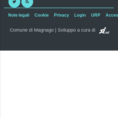
Twitter
RSS
Note legali
Cookie
Privacy
Login
URP
Access
SI.
Comune di Magnago | Sviluppo a cura di