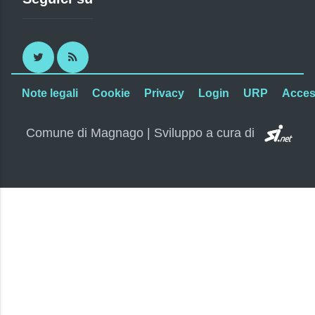
Twitter
RSS
Note legali
Cookie
Privacy
Login
URP
Access
SI.
Comune di Magnago | Sviluppo a cura di