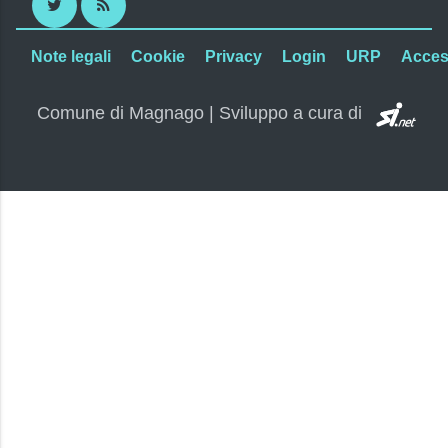
Twitter
RSS
Note legali
Cookie
Privacy
Login
URP
Access
SI.
Comune di Magnago | Sviluppo a cura di