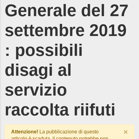
Generale del 27
settembre 2019
: possibili
disagi al
servizio
raccolta riifuti
×
Attenzione!
La pubblicazione di questo
articolo è scaduta, il contenuto potrebbe non