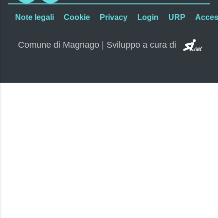
Note legali
Cookie
Privacy
Login
URP
Access
SI.
Comune di Magnago | Sviluppo a cura di