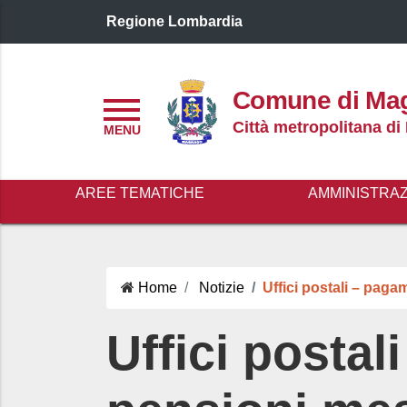
Regione Lombardia
Logo header
Comune di Ma
Menu
Città metropolitana di
AREE TEMATICHE
AMMINISTRA
Home
Notizie
Uffici postali – pag
Uffici posta