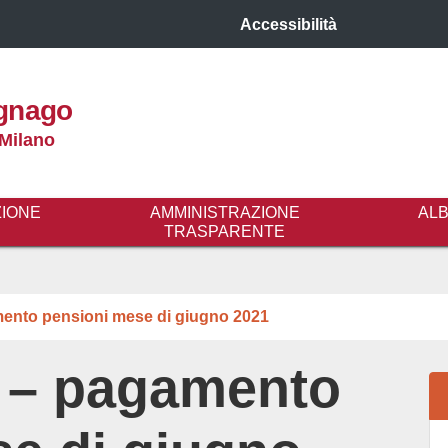
Accessibilità
gnago
 Milano
ZIONE
AMMINISTRAZIONE
AL
TRASPARENTE
amento pensioni mese di giugno 2021
li – pagamento