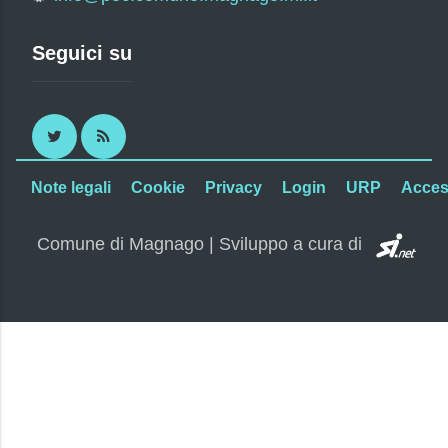
Seguici su
Twitter
RSS
Note legali
Cookie
Privacy
Login
URP
Access
SI.
Comune di Magnago | Sviluppo a cura di