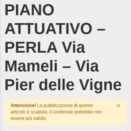
PIANO
ATTUATIVO –
PERLA Via
Mameli – Via
Pier delle Vigne
×
Attenzione!
La pubblicazione di questo
articolo è scaduta, il contenuto potrebbe non
essere più valido.