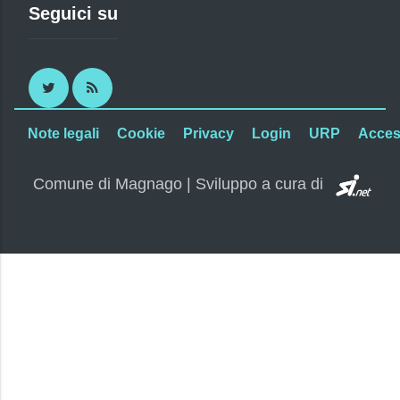
Seguici su
Twitter
RSS
Note legali
Cookie
Privacy
Login
URP
Access
SI.
Comune di Magnago | Sviluppo a cura di