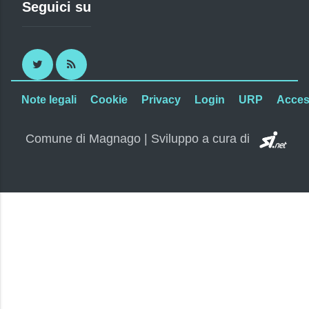
Seguici su
Twitter
RSS
Note legali
Cookie
Privacy
Login
URP
Access
SI.
Comune di Magnago | Sviluppo a cura di