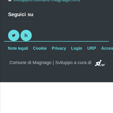
Seguici su
Twitter
RSS
Note legali
Cookie
Privacy
Login
URP
Access
SI.
Comune di Magnago | Sviluppo a cura di