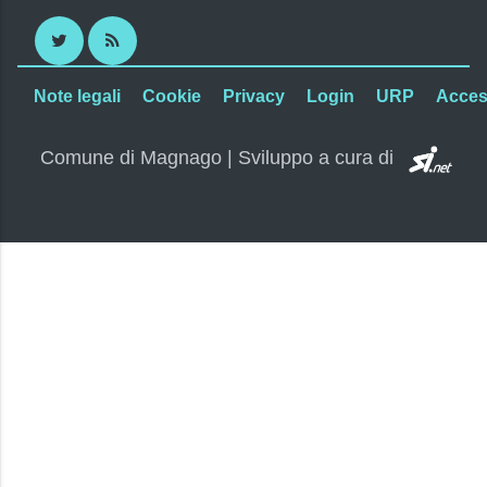
Twitter
RSS
Note legali
Cookie
Privacy
Login
URP
Access
SI.
Comune di Magnago | Sviluppo a cura di