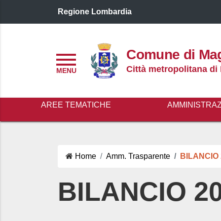
Regione Lombardia
Logo header
Comune di Ma
Menu
Città metropolitana di
AREE TEMATICHE
AMMINISTRA
Home
Amm. Trasparente
BILANCIO 
BILANCIO 2