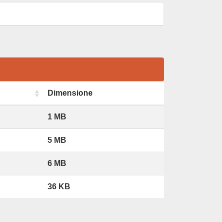
Dimensione
1 MB
5 MB
6 MB
36 KB