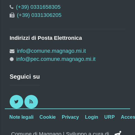
(+39) 0331658305
(+39) 0331306205
Indirizzi di Posta Elettronica
info@comune.magnago.mi.it
info@pec.comune.magnago.mi.it
Seguici su
Twitter
RSS
Note legali
Cookie
Privacy
Login
URP
Access
SI.
Comune di Magnago | Sviluppo a cura di