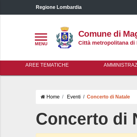
Regione Lombardia
Logo header
Comune di Ma
Menu
Città metropolitana di
AREE TEMATICHE
AMMINISTRA
Home
Eventi
Concerto di Natale
Concerto di 