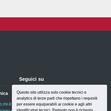
Seguici su
Questo sito utilizza solo cookie tecnici e
nica
analytics di terze parti che rispettano i requisiti
Twitter
RSS
mi.it
per essere equiparabili ai cookie e agli altri
identificatori tecnici. Pertanto non è richesta
ago.mi.it