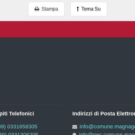
Stampa
Torna Su
iti Telefonici
Indirizzi di Posta Elettro
39) 0331658305
info@comune.magnago.
39) 0331306205
info@pec.comune.magn