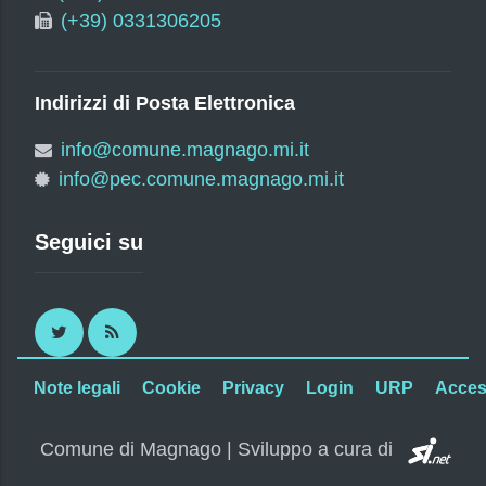
(+39) 0331306205
Indirizzi di Posta Elettronica
info@comune.magnago.mi.it
info@pec.comune.magnago.mi.it
Seguici su
Twitter
RSS
Note legali
Cookie
Privacy
Login
URP
Access
SI.
Comune di Magnago | Sviluppo a cura di