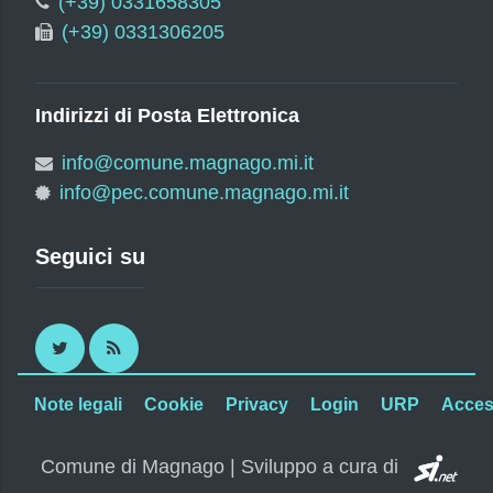
(+39) 0331658305
(+39) 0331306205
Indirizzi di Posta Elettronica
info@comune.magnago.mi.it
info@pec.comune.magnago.mi.it
Seguici su
Twitter
RSS
Note legali
Cookie
Privacy
Login
URP
Access
SI.
Comune di Magnago | Sviluppo a cura di