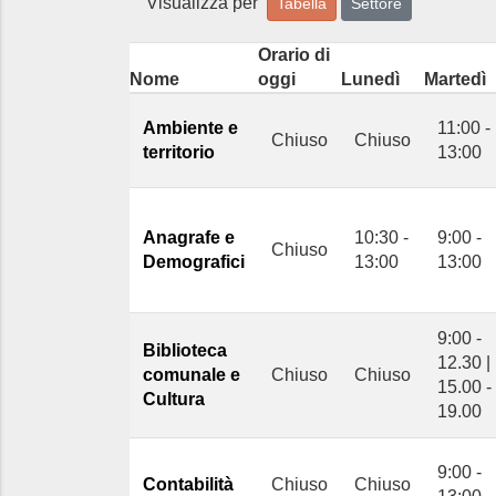
Visualizza per
Tabella
Settore
Orario di
Nome
oggi
Lunedì
Martedì
Ambiente e
11:00 -
Chiuso
Chiuso
territorio
13:00
Anagrafe e
10:30 -
9:00 -
Chiuso
Demografici
13:00
13:00
9:00 -
Biblioteca
12.30 |
comunale e
Chiuso
Chiuso
15.00 -
Cultura
19.00
9:00 -
Contabilità
Chiuso
Chiuso