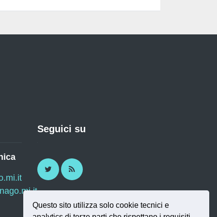
Seguici su
nica
Twitter
RSS
mi.it
ago.mi.it
Questo sito utilizza solo cookie tecnici e
analytics di terze parti che rispettano i requisiti