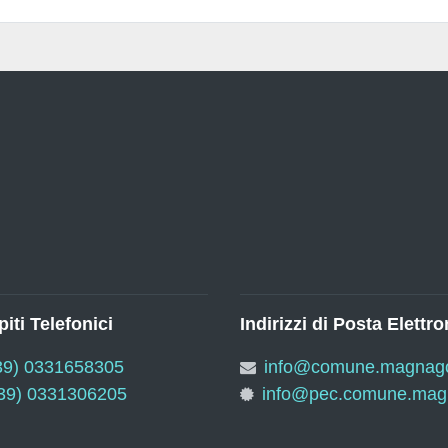
iti Telefonici
Indirizzi di Posta Elettro
39) 0331658305
info@comune.magnago.
39) 0331306205
info@pec.comune.magn