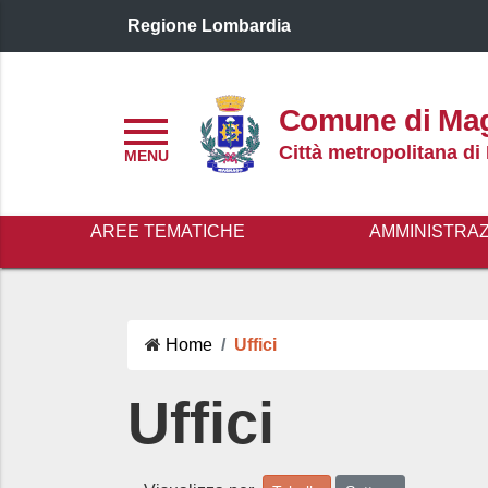
Regione Lombardia
Logo header
Comune di Ma
Menu
Città metropolitana di
AREE TEMATICHE
AMMINISTRA
Home
Uffici
Uffici