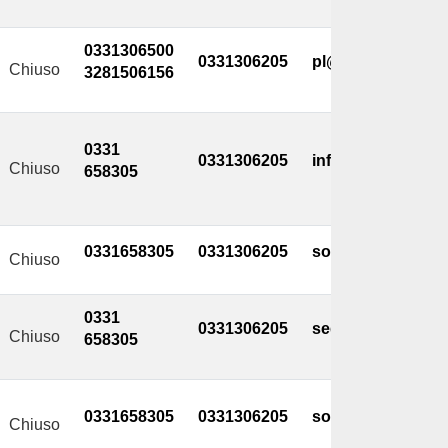
0331306500
0331306205
pl@comune.magna
Chiuso
3281506156
0331
0331306205
info@comune.mag
Chiuso
658305
0331658305
0331306205
socioculturale@c
Chiuso
0331
0331306205
segreteria@comu
Chiuso
658305
0331658305
0331306205
socioculturale@c
Chiuso