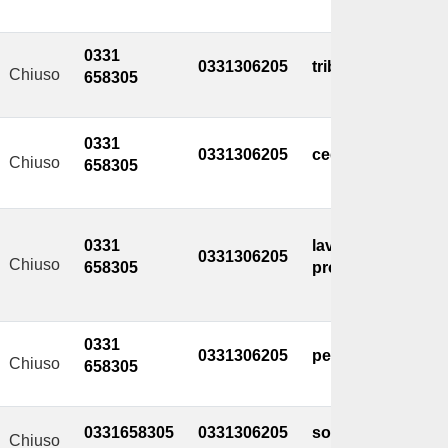
0331
0331306205
tributi@comune.m
Chiuso
658305
0331
0331306205
ced@comune.magn
Chiuso
658305
0331
lavoripubblici@c
0331306205
Chiuso
658305
protcivile@comun
0331
0331306205
personale@comun
Chiuso
658305
0331658305
0331306205
socioculturale@c
Chiuso