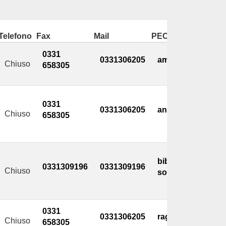
Telefono
Fax
Mail
PEC
0331
0331306205
ambienteterritor
Chiuso
658305
0331
0331306205
anagrafe@comune
Chiuso
658305
biblioteca@comun
0331309196
0331309196
Chiuso
socioculturale@c
0331
0331306205
ragioneria@comu
Chiuso
658305