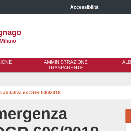
Accessibilità
gnago
 Milano
ZIONE
AMMINISTRAZIONE
AL
TRASPARENTE
a abitativa ex DGR 606/2018
emergenza