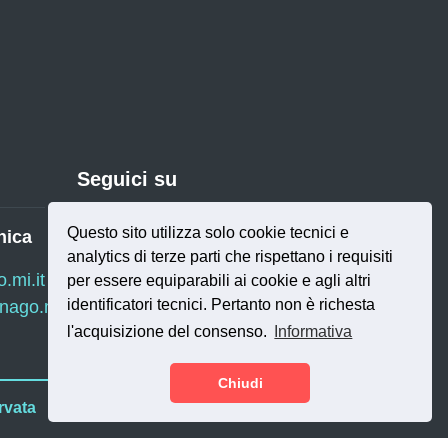
Seguici su
Questo sito utilizza solo cookie tecnici e
nica
analytics di terze parti che rispettano i requisiti
Twitter
RSS
mi.it
per essere equiparabili ai cookie e agli altri
identificatori tecnici. Pertanto non è richesta
ago.mi.it
l'acquisizione del consenso.
Informativa
Chiudi
rvata