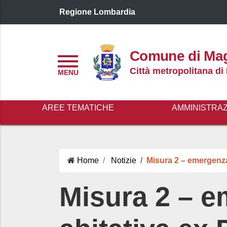
Regione Lombardia
Logo header
Comune di Ma
Menu
Città metropolitana di
AREE TEMATICHE
AMMINISTRA
Home
Notizie
Misura 2 – emergenz
Misura 2 – 