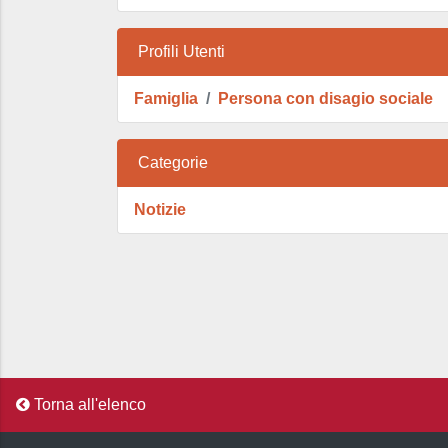
Profili Utenti
Famiglia
Persona con disagio sociale
Categorie
Notizie
Torna all'elenco