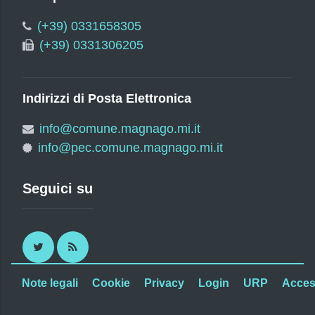
(+39) 0331658305
(+39) 0331306205
Indirizzi di Posta Elettronica
info@comune.magnago.mi.it
info@pec.comune.magnago.mi.it
Seguici su
Twitter
RSS
Note legali
Cookie
Privacy
Login
URP
Access