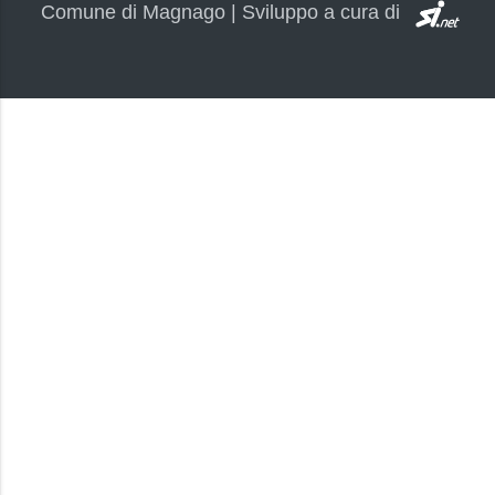
SI.
Comune di Magnago | Sviluppo a cura di